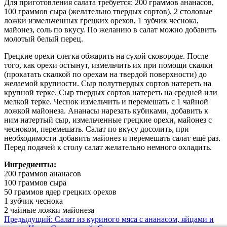
Для приготовления салата требуется: 200 граммов ананасов,
100 граммов сыра (желательно твердых сортов), 2 столовые
ложки измельченных грецких орехов, 1 зубчик чеснока,
майонез, соль по вкусу. По желанию в салат можно добавить
молотый белый перец.
Грецкие орехи слегка обжарить на сухой сковороде. После
того, как орехи остынут, измельчить их при помощи скалки
(прокатать скалкой по орехам на твердой поверхности) до
желаемой крупности. Сыр полутвердых сортов натереть на
крупной терке. Сыр твердых сортов натереть на средней или
мелкой терке. Чеснок измельчить и перемешать с 1 чайной
ложкой майонеза. Ананасы нарезать кубиками, добавить к
ним натертый сыр, измельченные грецкие орехи, майонез с
чесноком, перемешать. Салат по вкусу досолить, при
необходимости добавить майонез и перемешать салат ещё раз.
Перед подачей к столу салат желательно немного охладить.
Ингредиенты:
200 граммов ананасов
100 граммов сыра
50 граммов ядер грецких орехов
1 зубчик чеснока
2 чайные ложки майонеза
Предыдущий: Салат из куриного мяса с ананасом, яйцами и