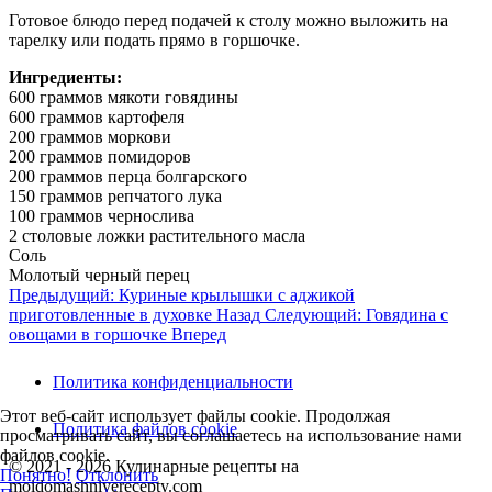
Готовое блюдо перед подачей к столу можно выложить на
тарелку или подать прямо в горшочке.
Ингредиенты:
600 граммов мякоти говядины
600 граммов картофеля
200 граммов моркови
200 граммов помидоров
200 граммов перца болгарского
150 граммов репчатого лука
100 граммов чернослива
2 столовые ложки растительного масла
Соль
Молотый черный перец
Предыдущий: Куриные крылышки с аджикой
приготовленные в духовке
Назад
Следующий: Говядина с
овощами в горшочке
Вперед
Политика конфиденциальности
Этот веб-сайт использует файлы cookie. Продолжая
Политика файлов cookie
просматривать сайт, вы соглашаетесь на использование нами
файлов cookie.
© 2021 - 2026 Кулинарные рецепты на
Понятно!
Отклонить
moidomashniyerecepty.com