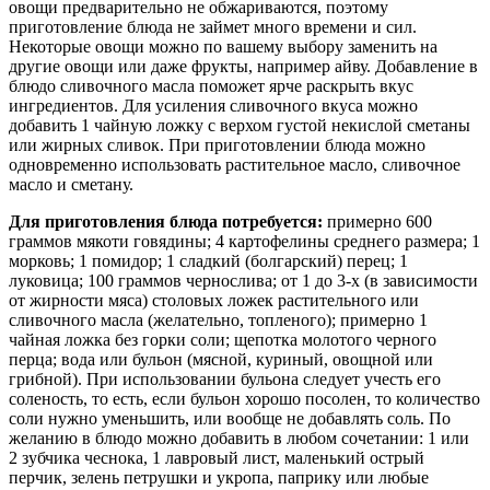
овощи предварительно не обжариваются, поэтому
приготовление блюда не займет много времени и сил.
Некоторые овощи можно по вашему выбору заменить на
другие овощи или даже фрукты, например айву. Добавление в
блюдо сливочного масла поможет ярче раскрыть вкус
ингредиентов. Для усиления сливочного вкуса можно
добавить 1 чайную ложку с верхом густой некислой сметаны
или жирных сливок. При приготовлении блюда можно
одновременно использовать растительное масло, сливочное
масло и сметану.
Для приготовления блюда потребуется:
примерно 600
граммов мякоти говядины; 4 картофелины среднего размера; 1
морковь; 1 помидор; 1 сладкий (болгарский) перец; 1
луковица; 100 граммов чернослива; от 1 до 3-х (в зависимости
от жирности мяса) столовых ложек растительного или
сливочного масла (желательно, топленого); примерно 1
чайная ложка без горки соли; щепотка молотого черного
перца; вода или бульон (мясной, куриный, овощной или
грибной). При использовании бульона следует учесть его
соленость, то есть, если бульон хорошо посолен, то количество
соли нужно уменьшить, или вообще не добавлять соль. По
желанию в блюдо можно добавить в любом сочетании: 1 или
2 зубчика чеснока, 1 лавровый лист, маленький острый
перчик, зелень петрушки и укропа, паприку или любые