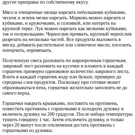
другие приправы по собственному вкусу.
Мясо и очищенные овощи нарезать небольшими кубиками,
чеснок и зелень мелко нарезать. Морковь можно нарезать и
кубиками, и кружочками, и соломкой, или натереть на
крупной терке. Лук можно нарезать как мелкими кубиками,
так и полукольцами. Чернослив промыть, крупный чернослив
разрезать на несколько частей. Все продукты выложить в
миску, добавить растительное или сливочное масло, посолить,
поперчить, перемешать.
Полученную смесь разложить по жаропрочным горшочкам,
лавровый лист разломить на кусочки и вложить в каждый
горшочек примерно одинаковое количество лаврового листа.
Влить в каждый горшочек воду или бульон, примерно до
середины слоя продуктов. Поскольку при готовке может
образовываться пена, горшочки желательно заполнять не до
самого верха.
Горшочки накрыть крышками, поставить на противень,
поместить противень с горшочками в холодную духовку и
включить духовку на 200 градусов. После набора температуры
тушить говядину 1 час. Затем отключить духовку, и только
через 20 минут после отключения достать противень с
горшочками из духовки.