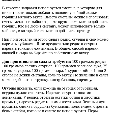
В качестве заправки используется сметана, в которую для
пикантности можно добавить половину чайной ложки
горчицы мягкого вкуса. Вместо сметаны можно использовать
смесь сметаны и майонеза, в которую также можно добавить
горчицу. Кто не любит сметану, может использовать только
майонез, в который тоже можно добавить горчицу.
При приготовлении этого салата редис, огурцы и сыр можно
нарезать кубиками. Я же предпочитаю редис и огурцы
нарезать тонкими ломтиками. В общем, способ нарезки
овощей и сыра выбирайте по собственному вкусу.
Для приготовления салата требуется:
100 граммов редиса,
100 граммов свежих огурцов, 100 граммов зеленого лука, 25
граммов укропа, 100 граммов сыра, 1 куриное яйцо, 1 или 2
столовые ложки сметаны, соль по вкусу. По желанию в салат
можно добавить петрушку, кинзу, базилик, горчицу.
Огурцы промыть, если кожица на огурцах огрубевшая,
огурцы нужно очистить. Нарезать огурцы тонкими
ломтиками. У редиса отрезать остатки ботвы и хвостики,
промыть, нарезать редис тонкими ломтиками. Зеленый лук
промыть, слегка подсушить бумажным полотенцем, отрезать
белые стебли, которые в салате не используются. Перья