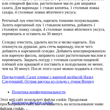
или отварной фасоли, растительное масло для заправки
салата. Для маринада: 1 стакан кипятка, 1 столовая ложка
сахара, 4 столовые ложки яблочного уксуса.
Репчатый лук очистить, нарезать тонкими полукольцами.
Залить нарезанный лук 1 стаканом кипятка, добавить 1
столовую ложку сахара, 4 столовые ложки яблочного уксуса,
перемешать и оставить на 30 минут.
Селедку очистить, удалить кости и мелко нарезать. Лук
откинуть на дуршлаг, дать стечь маринаду, после чего
добавить к нарезанной селедке. Добавить консервированную
или вареную фасоль, заправить салат растительным маслом и
перемешать. Закрыть посуду с готовым салатом пищевой
плёнкой или крышкой и поставить в холодильник не менее,
чем на 30 минут. После этого салат можно подавать к столу.
Предыдущий: Салат оливье с вареной колбасой
Назад
Следующий: Острая закуска из сельди с луком
Вперед
Политика конфиденциальности
Этот веб-сайт использует файлы cookie. Продолжая
Политика файлов cookie
просматривать сайт, вы соглашаетесь на использование нами
файлов cookie.