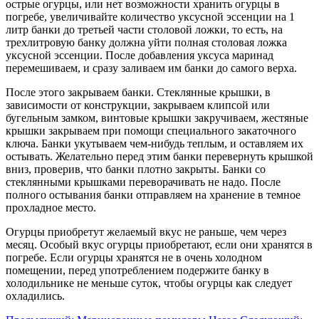
острые огурцы, или нет возможности хранить огурцы в
погребе, увеличивайте количество уксусной эссенции на 1
литр банки до третьей части столовой ложки, то есть, на
трехлитровую банку должна уйти полная столовая ложка
уксусной эссенции. После добавления уксуса маринад
перемешиваем, и сразу заливаем им банки до самого верха.
После этого закрываем банки. Стеклянные крышки, в
зависимости от конструкции, закрываем клипсой или
бугельным замком, винтовые крышки закручиваем, жестяные
крышки закрываем при помощи специального закаточного
ключа. Банки укутываем чем-нибудь теплым, и оставляем их
остывать. Желательно перед этим банки перевернуть крышкой
вниз, проверив, что банки плотно закрыты. Банки со
стеклянными крышками переворачивать не надо. После
полного остывания банки отправляем на хранение в темное
прохладное место.
Огурцы приобретут желаемый вкус не раньше, чем через
месяц. Особый вкус огурцы приобретают, если они хранятся в
погребе. Если огурцы хранятся не в очень холодном
помещении, перед употреблением подержите банку в
холодильнике не меньше суток, чтобы огурцы как следует
охладились.