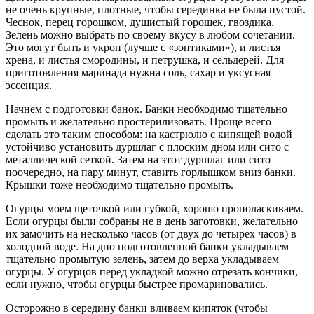
не очень крупные, плотные, чтобы серединка не была пустой.
Чеснок, перец горошком, душистый горошек, гвоздика.
Зелень можно выбрать по своему вкусу в любом сочетании.
Это могут быть и укроп (лучше с «зонтиками»), и листья
хрена, и листья смородины, и петрушка, и сельдерей. Для
приготовления маринада нужна соль, сахар и уксусная
эссенция.
Начнем с подготовки банок. Банки необходимо тщательно
промыть и желательно простерилизовать. Проще всего
сделать это таким способом: на кастрюлю с кипящей водой
устойчиво установить дуршлаг с плоским дном или сито с
металлической сеткой. Затем на этот дуршлаг или сито
поочередно, на пару минут, ставить горлышком вниз банки.
Крышки тоже необходимо тщательно промыть.
Огурцы моем щеточкой или губкой, хорошо прополаскиваем.
Если огурцы были собраны не в день заготовки, желательно
их замочить на несколько часов (от двух до четырех часов) в
холодной воде. На дно подготовленной банки укладываем
тщательно промытую зелень, затем до верха укладываем
огурцы. У огурцов перед укладкой можно отрезать кончики,
если нужно, чтобы огурцы быстрее промариновались.
Осторожно в середину банки вливаем кипяток (чтобы