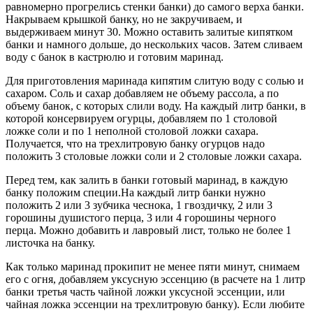
равномерно прогрелись стенки банки) до самого верха банки.
Накрываем крышкой банку, но не закручиваем, и
выдерживаем минут 30. Можно оставить залитые кипятком
банки и намного дольше, до нескольких часов. Затем сливаем
воду с банок в кастрюлю и готовим маринад.
Для приготовления маринада кипятим слитую воду с солью и
сахаром. Соль и сахар добавляем не объему рассола, а по
объему банок, с которых слили воду. На каждый литр банки, в
которой консервируем огурцы, добавляем по 1 столовой
ложке соли и по 1 неполной столовой ложки сахара.
Получается, что на трехлитровую банку огурцов надо
положить 3 столовые ложки соли и 2 столовые ложки сахара.
Перед тем, как залить в банки готовый маринад, в каждую
банку положим специи.На каждый литр банки нужно
положить 2 или 3 зубчика чеснока, 1 гвоздичку, 2 или 3
горошины душистого перца, 3 или 4 горошины черного
перца. Можно добавить и лавровый лист, только не более 1
листочка на банку.
Как только маринад прокипит не менее пяти минут, снимаем
его с огня, добавляем уксусную эссенцию (в расчете на 1 литр
банки третья часть чайной ложки уксусной эссенции, или
чайная ложка эссенции на трехлитровую банку). Если любите